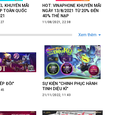
TEL KHUYẾN MÃI
HOT: VINAPHONE KHUYẾN MÃI
ẠP TOÀN QUỐC
NGÀY 13/8/2021 TỪ 20% ĐẾN
021
40% THẺ NẠP
:27
11/08/2021, 22:38
Xem thêm
ÉP ĐÔI"
SỰ KIỆN "CHINH PHỤC HÀNH
TINH DIỆU KÌ"
:45
21/11/2022, 11:43