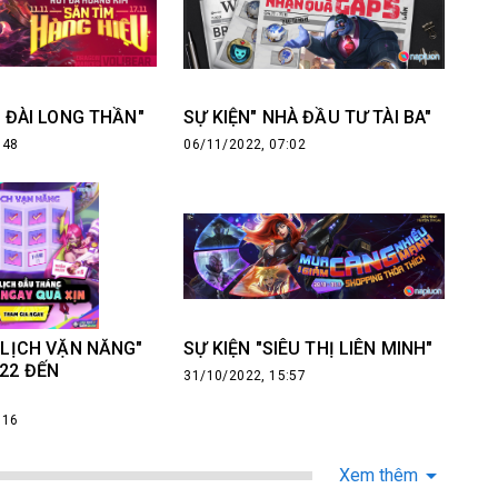
I ĐÀI LONG THẦN"
SỰ KIỆN" NHÀ ĐẦU TƯ TÀI BA"
:48
06/11/2022, 07:02
É LỊCH VẶN NĂNG"
SỰ KIỆN "SIÊU THỊ LIÊN MINH"
022 ĐẾN
31/10/2022, 15:57
:16
Xem thêm