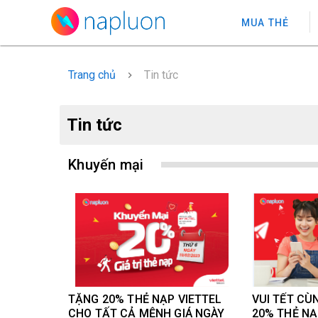
MUA THẺ
Trang chủ
Tin tức
Tin tức
Khuyến mại
TẶNG 20% THẺ NẠP VIETTEL
VUI TẾT CÙ
CHO TẤT CẢ MỆNH GIÁ NGÀY
20% THẺ NẠ