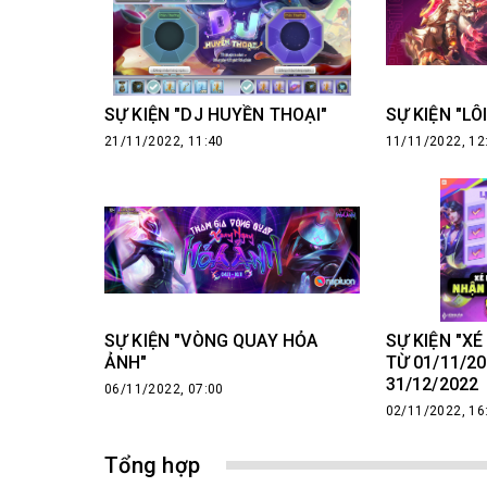
SỰ KIỆN "DJ HUYỀN THOẠI"
SỰ KIỆN "LÔ
21/11/2022, 11:40
11/11/2022, 12
SỰ KIỆN "VÒNG QUAY HỎA
SỰ KIỆN "X
ẢNH"
TỪ 01/11/2
31/12/2022
06/11/2022, 07:00
02/11/2022, 16
Tổng hợp