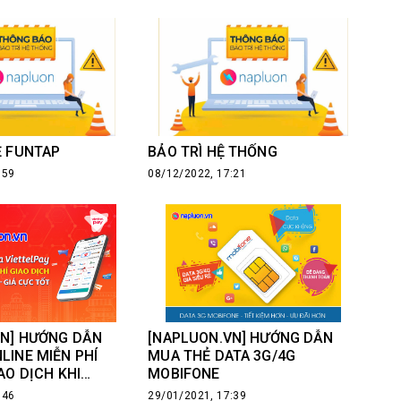
Ẻ FUNTAP
BẢO TRÌ HỆ THỐNG
:59
08/12/2022, 17:21
VN] HƯỚNG DẪN
[NAPLUON.VN] HƯỚNG DẪN
LINE MIỄN PHÍ
MUA THẺ DATA 3G/4G
AO DỊCH KHI
MOBIFONE
 QUA VIETTELPAY
:46
29/01/2021, 17:39