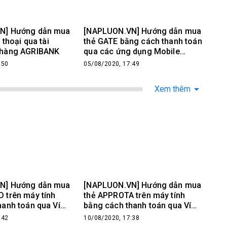
N] Hướng dẫn mua
[NAPLUON.VN] Hướng dẫn mua
 thoại qua tài
thẻ GATE bằng cách thanh toán
 hàng AGRIBANK
qua các ứng dụng Mobile
Banking trên điện thoại
:50
05/08/2020, 17:49
Xem thêm
N] Hướng dẫn mua
[NAPLUON.VN] Hướng dẫn mua
 trên máy tính
thẻ APPROTA trên máy tính
hanh toán qua Ví
bằng cách thanh toán qua Ví
n lượng
điện tử Ngân lượng
:42
10/08/2020, 17:38