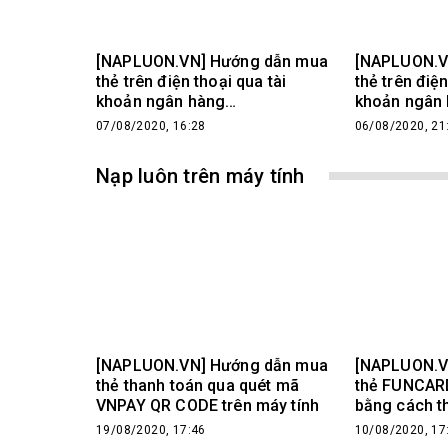
[NAPLUON.VN] Hướng dẫn mua
[NAPLUON.V
thẻ trên điện thoại qua tài
thẻ trên điện
khoản ngân hàng
khoản ngân
VIETCOMBANK
07/08/2020, 16:28
06/08/2020, 21
Nạp luôn trên máy tính
[NAPLUON.VN] Hướng dẫn mua
[NAPLUON.V
thẻ thanh toán qua quét mã
thẻ FUNCARD
VNPAY QR CODE trên máy tính
bằng cách t
điện tử Ngâ
19/08/2020, 17:46
10/08/2020, 17